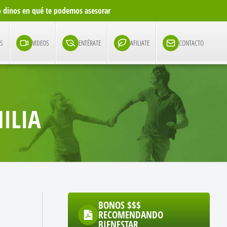
io dinos en qué te podemos asesorar
Si recibiste la informaci
GS
VIDEOS
ENTÉRATE
AFILIATE
CONTACTO
ILIA
BONOS $$$
RECOMENDANDO
BIENESTAR