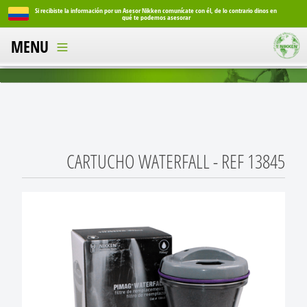
o dinos en
Si recibiste la información por un Asesor Nikken comunícate con él, de lo contrario dinos en
qué te podemos asesorar
MENU
CARTUCHO WATERFALL - REF 13845