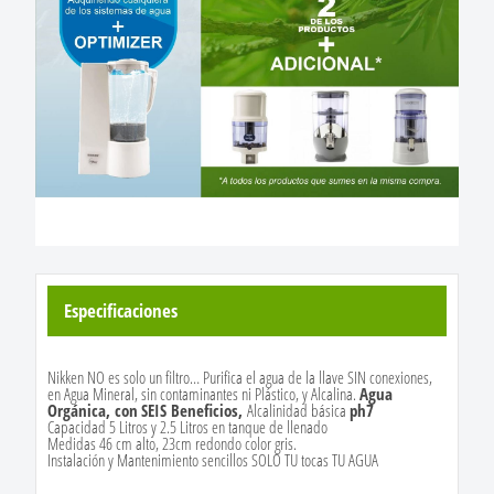
Especificaciones
Nikken NO es solo un filtro… Purifica el agua de la llave SIN conexiones,
en Agua Mineral, sin contaminantes ni Plástico, y Alcalina.
Agua
Orgánica, con
SEIS Beneficios,
Alcalinidad básica
ph7
Capacidad 5 Litros y 2.5 Litros en tanque de llenado
Medidas 46 cm alto, 23cm redondo color gris.
Instalación y Mantenimiento sencillos SOLO TU tocas TU AGUA