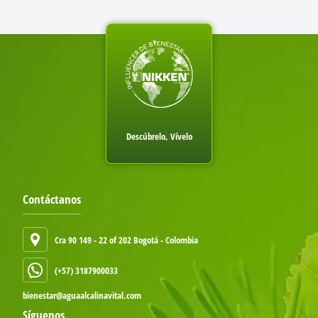
Descúbrelo, Vívelo
Contáctanos
Cra 90 149 - 22 of 202 Bogotá - Colombia
(+57) 3187900033
bienestar@aguaalcalinavital.com
Síguenos