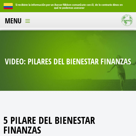
Si recibiste la información por un Asesor Nikken comunícate con él, de lo contrario dinos en
Si reci
qué te podemos asesorar
MENU
VIDEO: PILARES DEL BIENESTAR FINANZAS
5 PILARE DEL BIENESTAR
FINANZAS