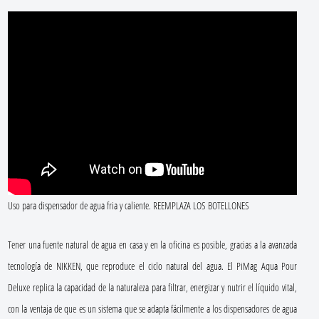
Uso para dispensador de agua fria y caliente. REEMPLAZA LOS BOTELLONES
Tener una fuente natural de agua en casa y en la oficina es posible, gracias a la avanzada
tecnología de NIKKEN, que reproduce el ciclo natural del agua. El PiMag Aqua Pour
Deluxe replica la capacidad de la naturaleza para filtrar, energizar y nutrir el líquido vital,
con la ventaja de que es un sistema que se adapta fácilmente a los dispensadores de agua