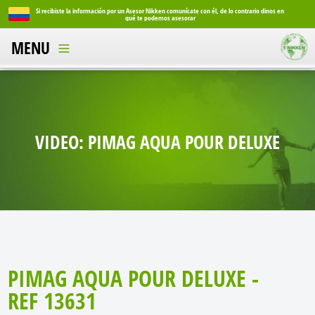
Si recibiste la información por un Asesor Nikken comunícate con él, de lo contrario dinos en
Si reci
qué te podemos asesorar
MENU
VIDEO: PIMAG AQUA POUR DELUXE
PIMAG AQUA POUR DELUXE -
REF 13631