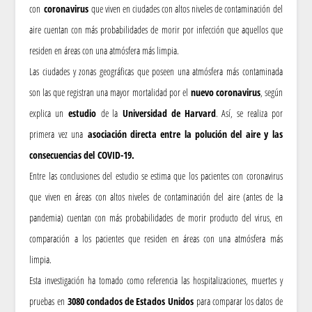
con
coronavirus
que viven en ciudades con altos niveles de contaminación del
aire cuentan con más probabilidades de morir por infección que aquellos que
residen en áreas con una atmósfera más limpia.
Las ciudades y zonas geográficas que poseen una atmósfera más contaminada
son las que registran una mayor mortalidad por el
nuevo coronavirus
, según
explica un
estudio
de la
Universidad de Harvard
. Así, se realiza por
primera vez una
asociación directa entre la polución del aire y las
consecuencias del COVID-19.
Entre las conclusiones del estudio se estima que los pacientes con coronavirus
que viven en áreas con altos niveles de contaminación del aire (antes de la
pandemia) cuentan con más probabilidades de morir producto del virus, en
comparación a los pacientes que residen en áreas con una atmósfera más
limpia.
Esta investigación ha tomado como referencia las hospitalizaciones, muertes y
pruebas en
3080 condados de Estados Unidos
para comparar los datos de