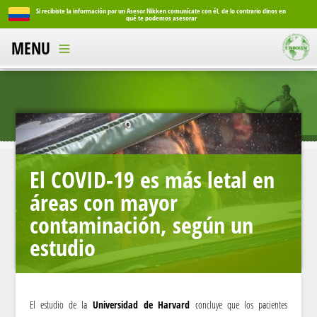
Si recibiste la información por un Asesor Nikken comunícate con él, de lo contrario dinos en
Si reci
qué te podemos asesorar
MENU
El COVID-19 es más letal en
áreas con mayor
contaminación, según un
estudio
El estudio de la
Universidad de Harvard
concluye que los pacientes