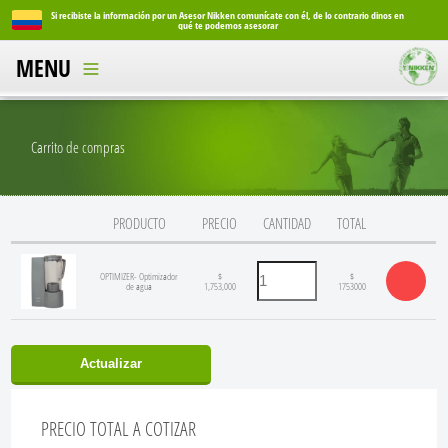
o dinos en
Si recibiste la información por un Asesor Nikken comunícate con él, de lo contrario dinos en
qué te podemos asesorar
MENU
Carrito de compras
PRODUCTO
PRECIO
CANTIDAD
TOTAL
OPTIMIZER- Optimizador
$
$
de agua
1,753,000
1753000
Actualizar
PRECIO TOTAL A COTIZAR