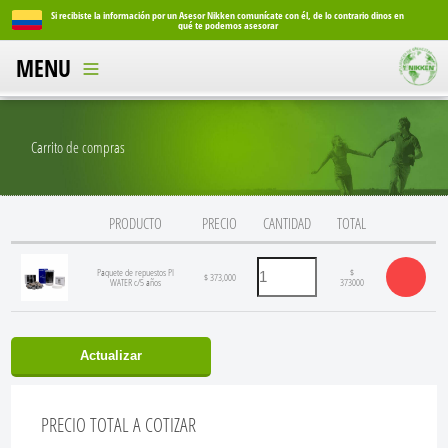
Si recibiste la información por un Asesor Nikken comunícate con él, de lo contrario dinos en
Si reci
qué te podemos asesorar
MENU
Carrito de compras
PRODUCTO
PRECIO
CANTIDAD
TOTAL
Paquete de repuestos PI
$
$ 373,000
WATER c/5 años
373000
Actualizar
PRECIO TOTAL A COTIZAR