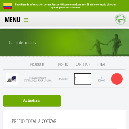
Si recibiste la información por un Asesor Nikken comunícate con él, de lo contrario dinos en
Si reci
qué te podemos asesorar
MENU
Carrito de compras
PRODUCTO
PRECIO
CANTIDAD
TOTAL
Paquete repuestos
$
$ 509,000
SYSTEM/AQUA POUR c/5 años
509000
Actualizar
PRECIO TOTAL A COTIZAR