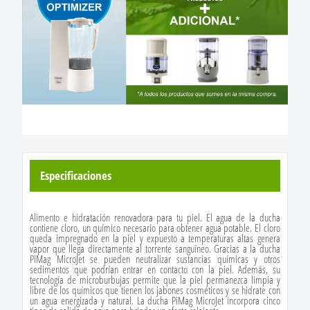
Especificaciones
Alimento e hidratación renovadora para tu piel. El agua de la ducha
contiene cloro, un químico necesario para obtener agua potable. El cloro
queda impregnado en la piel y expuesto a temperaturas altas genera
vapor que llega directamente al torrente sanguíneo. Gracias a la ducha
PiMag MicroJet se pueden neutralizar sustancias químicas y otros
sedimentos que podrían entrar en contacto con la piel. Además, su
tecnología de microburbujas permite que la piel permanezca limpia y
libre de los químicos que tienen los jabones cosméticos y se hidrate con
un agua energizada y natural. La ducha PiMag MicroJet incorpora cinco