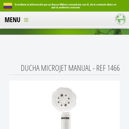
o dinos en
Si recibiste la información por un Asesor Nikken comunícate con él, de lo contrario dinos en
qué te podemos asesorar
MENU
DUCHA MICROJET MANUAL - REF 1466